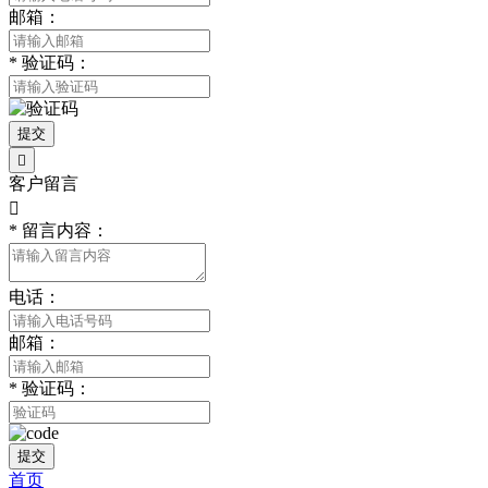
邮箱：
*
验证码：
提交

客户留言

*
留言内容：
电话：
邮箱：
*
验证码：
提交
首页