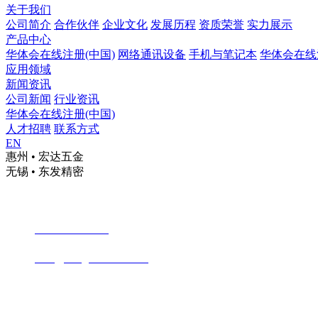
关于我们
公司简介
合作伙伴
企业文化
发展历程
资质荣誉
实力展示
产品中心
华体会在线注册(中国)
网络通讯设备
手机与笔记本
华体会在线
应用领域
新闻资讯
公司新闻
行业资讯
华体会在线注册(中国)
人才招聘
联系方式
EN
惠州 • 宏达五金
无锡 • 东发精密
地址:
广东省惠州市仲恺高新区惠台和畅东六路7号
电话:
0752-5855493
邮箱:
hdm@hongda-metal.com
地址:
无锡市锡山经济技术开发区东盛路东部科技园2129号4栋
电话:
0510-88153288